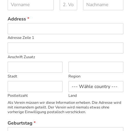
V
Z
N
o
w
a
Address
*
r
e
c
n
i
h
a
t
n
m
e
a
Adresse Zeile 1
e
r
m
V
e
o
r
Anschrift Zusatz
n
a
m
e
Stadt
Region
Postleitzahl
Land
Als Verein müssen wir diese Information erheben. Die Adresse wird
mit niemandem geteilt. Der Verein wird niemals etwas ohne
vorherige Einwilligung postalisch verschicken.
Geburtstag
*